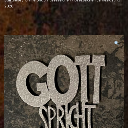
Startseite
/
Online Shop
/
Lesezeichen
/ Lesezeichen Jahreslosung
2026