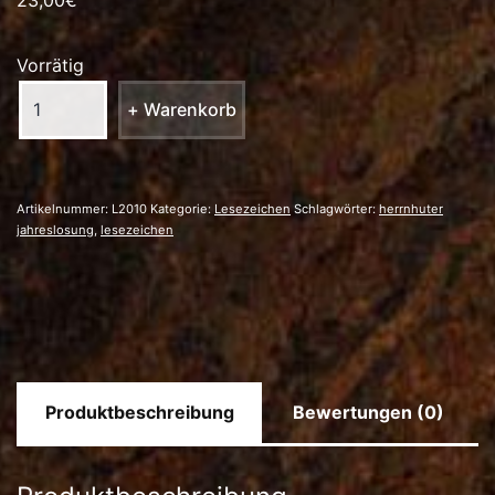
23,00
€
Vorrätig
Lesezeichen
+ Warenkorb
»Herrnhuter
Jahreslosung
2010«
Artikelnummer:
L2010
Kategorie:
Lesezeichen
Schlagwörter:
herrnhuter
Menge
jahreslosung
,
lesezeichen
Produktbeschreibung
Bewertungen (0)