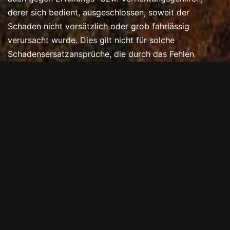
derer sich bedient, ausgeschlossen, soweit der
Schaden nicht vorsätzlich oder grob fahrlässig
verursacht wurde. Dies gilt nicht für solche
Schadensersatzansprüche, die durch das Fehlen
zugesicherter Eigenschaften entstehen.
§9
Gestaltetes Metall, Johannes Ehnert nimmt sich das
Recht, ohne Angabe von Gründen, einen Auftrag
abzulehnen.
§10
Gerichtsstand/ Erfüllungsort: Dresden. Es gilt
deutsches Recht.
§11
Änderungen und Irrtum auf allen Web-Seiten
vorbehalten!
Gestaltetes Metall
Johannes Ehnert
Quohrener Straße 17
01324 Dresden