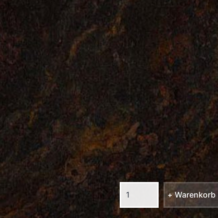
Knubbel
+ Warenkorb
Modell
29