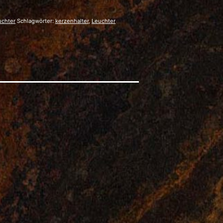
uchter
Schlagwörter:
kerzenhalter
,
Leuchter