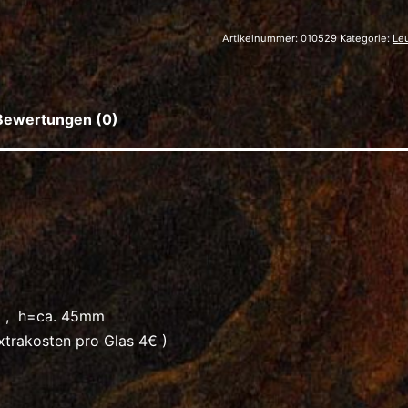
Menge
Artikelnummer:
010529
Kategorie:
Le
Bewertungen (0)
m , h=ca. 45mm
trakosten pro Glas 4€ )