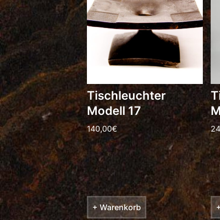
Tischleuchter
T
Modell 17
M
140,00
€
24
+ Warenkorb