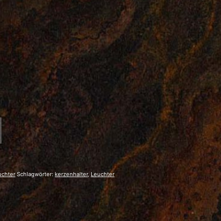
uchter
Schlagwörter:
kerzenhalter
,
Leuchter