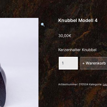
Knubbel Modell 4
30,00
€
Kerzenhalter Knubbel
Knubbel
+ Warenkorb
Modell
4
Menge
Artikelnummer:
010504
Kategorie:
Le