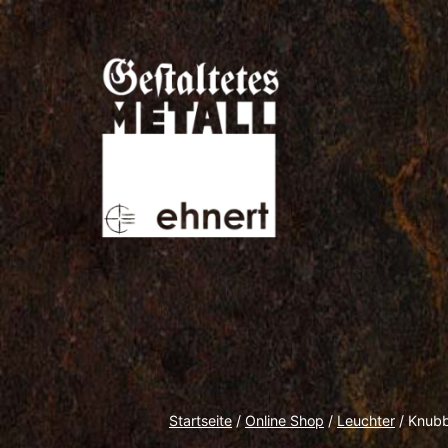
Zum
Inhalt
springen
Gestaltetes
Metall
Startseite
/
Online Shop
/
Leuchter
/ Knubb