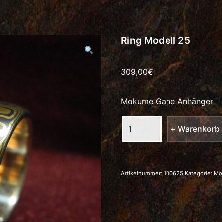
Ring Modell 25
309,00
€
Mokume Gane Anhänger
Ring
+ Warenkorb
Modell
25
Menge
Artikelnummer:
100625
Kategorie:
Mo