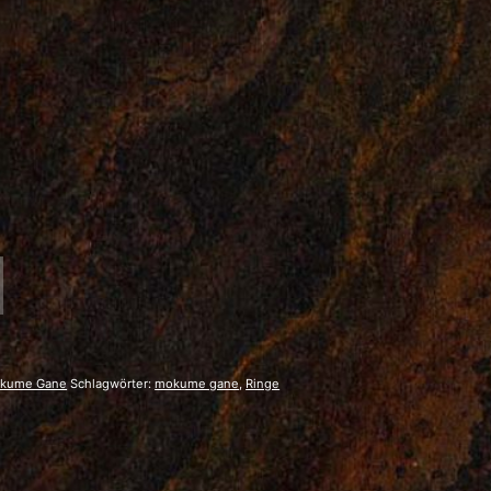
kume Gane
Schlagwörter:
mokume gane
,
Ringe