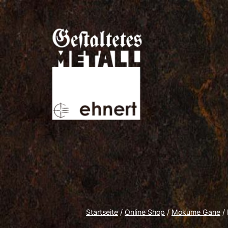
Zum
Inhalt
springen
Gestaltetes
Metall
Startseite
/
Online Shop
/
Mokume Gane
/ 