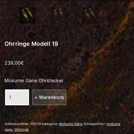
Ohrringe Modell 19
239,00
€
Mokume Gane Ohrstecker
Ohrringe
+ Warenkorb
Modell
19
Menge
Artikelnummer:
100119
Kategorie:
Mokume Gane
Schlagwörter:
mokume
gane
,
Ohrringe