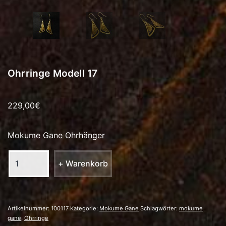
Ohrringe Modell 17
229,00
€
Mokume Gane Ohrhänger
Ohrringe
+ Warenkorb
Modell
17
Menge
Artikelnummer:
100117
Kategorie:
Mokume Gane
Schlagwörter:
mokume
gane
,
Ohrringe