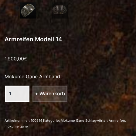
Armreifen Modell 14
1.900,00
€
Mokume Gane Armband
Armreifen
+ Warenkorb
Modell
14
Menge
Artikelnummer:
100514
Kategorie:
Mokume Gane
Schlagwörter:
Armreifen
,
mokume gane