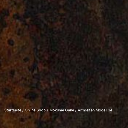
Startseite
/
Online Shop
/
Mokume Gane
/ Armreifen Modell 14