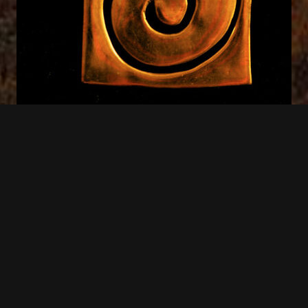
Anhänger Modell 31
256,00
€
+ Warenkorb