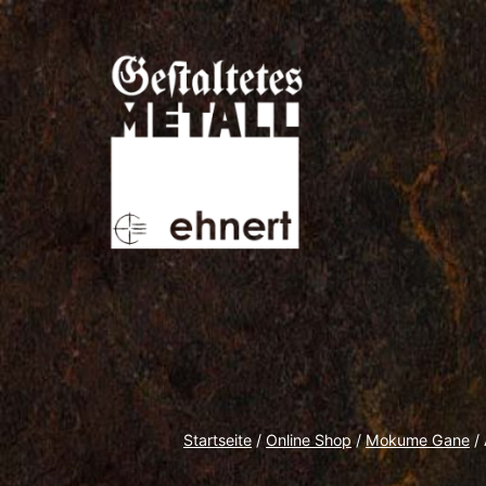
Zum
Inhalt
springen
Gestaltetes
Metall
Startseite
/
Online Shop
/
Mokume Gane
/ 