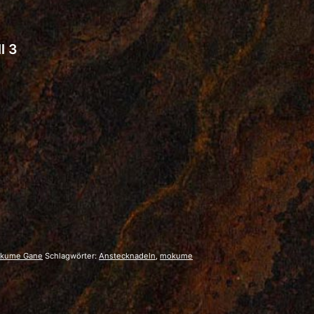
l 3
kume Gane
Schlagwörter:
Anstecknadeln
,
mokume