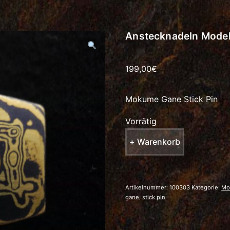
Anstecknadeln Model
199,00
€
Mokume Gane Stick Pin
Vorrätig
Anstecknadeln
+ Warenkorb
Modell
3
Menge
Artikelnummer:
100303
Kategorie:
Mo
gane
,
stick pin