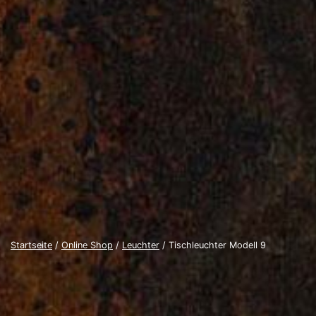
Startseite
/
Online Shop
/
Leuchter
/ Tischleuchter Modell 9