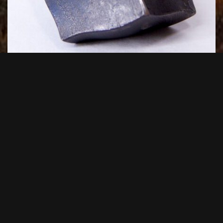
Knubbel Modell 8
30,00
€
+ Warenkorb