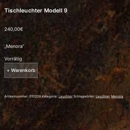
Tischleuchter Modell 9
240,00
€
„Menora“
Vorrätig
Tischleuchter
+ Warenkorb
Modell
9
Menge
Artikelnummer:
010209
Kategorie:
Leuchter
Schlagwörter:
Leuchter
,
Menora