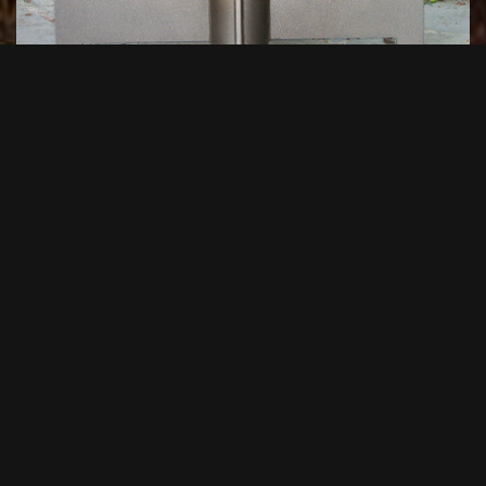
Feuerschale Modell 3a
1.920,00
€
+ Warenkorb